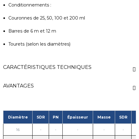
Conditionnements :
Couronnes de 25, 50, 100 et 200 ml
Barres de 6 m et 12 m
Tourets (selon les diamètres)
CARACTÉRISTIQUES TECHNIQUES
AVANTAGES
Diamètre
SDR
PN
Épaisseur
Masse
SDR
P
16
-
-
-
-
-